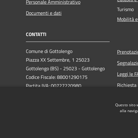
Personale Amministrativo
Turismo
Documenti e dati
Mobilità e
CONTATTI
Comune di Gottolengo
Prenotaz
Piazza XX Settembre, 1 25023
Segnalazi
Gottolengo (BS) - 25023 - Gottolengo
Leggi le 
Codice Fiscale: 88001290175
Richiesta
Partita IVA: 00727220980
PEC:
protocollo.gottolengo@cert.saga.it
Questo sito 
Centralino Unico: 030- 9518701
alla navig