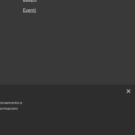
Eventi
×
nzionamento e
nformazioni