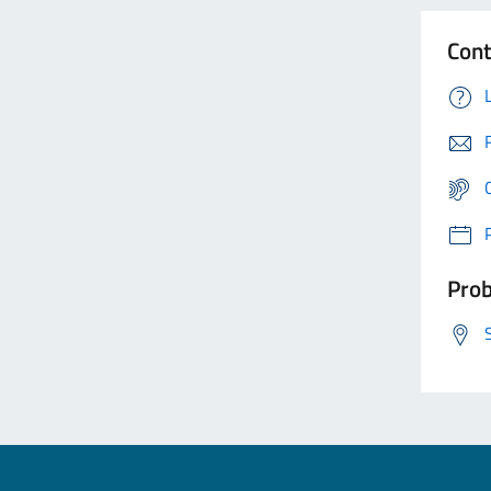
Cont
Prob