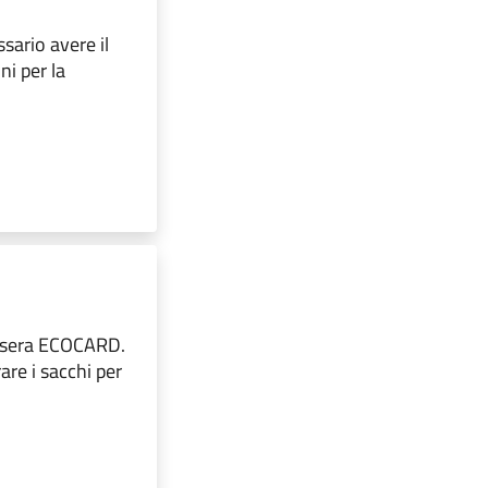
sario avere il
i per la
tessera ECOCARD.
rare i sacchi per