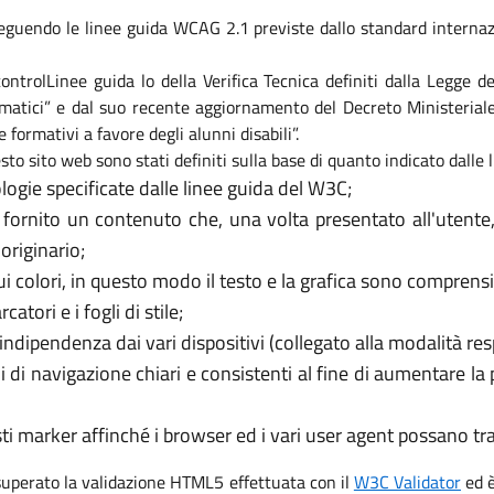
eguendo le linee guida WCAG 2.1 previste dallo standard internaz
i controlLinee guida lo della Verifica Tecnica definiti dalla Legge
formatici” e dal suo recente aggiornamento del Decreto Ministeri
e formativi a favore degli alunni disabili”.
sto sito web sono stati definiti sulla base di quanto indicato dalle
logie specificate dalle linee guida del W3C;
 fornito un contenuto che, una volta presentato all'utente
originario;
 colori, in questo modo il testo e la grafica sono comprensib
tori e i fogli di stile;
’indipendenza dai vari dispositivi (collegato alla modalità re
i di navigazione chiari e consistenti al fine di aumentare la
usti marker affinché i browser ed i vari user agent possano t
 superato la validazione HTML5 effettuata con il
W3C Validator
ed è