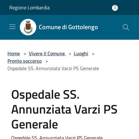
Salta al contenuto principale
Regione Lombardia
Comune di Gottolengo
Home
>
Vivere il Comune
>
Luoghi
>
Pronto soccorso
>
Ospedale SS. Annunziata Varzi PS Generale
Ospedale SS.
Annunziata Varzi PS
Generale
Ospedale SS. Annunziata Varzi PS Generale